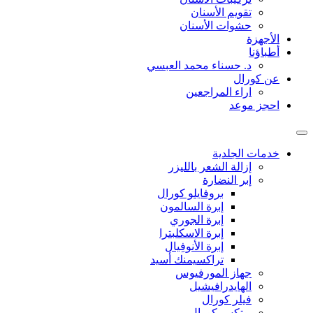
تقويم الأسنان
حشوات الأسنان
الأجهزة
أطباؤنا
د. حسناء محمد العبسي
عن كورال
اراء المراجعين
احجز موعد
خدمات الجلدية
إزالة الشعر بالليزر
إبر النضارة
بروفايلو كورال
إبرة السالمون
إبرة الجوري
إبرة الاسكلبترا
إبرة الأنوفِيال
تراكسيمنك أسيد
جهاز المورفيوس
الهايدرافيشيل
فيلر كورال
بوتكس كورال