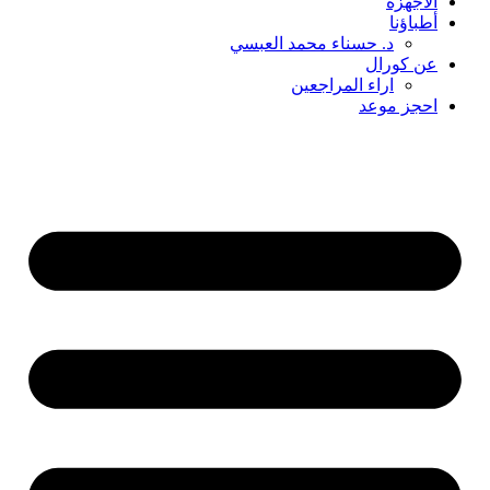
الأجهزة
أطباؤنا
د. حسناء محمد العبسي
عن كورال
اراء المراجعين
احجز موعد