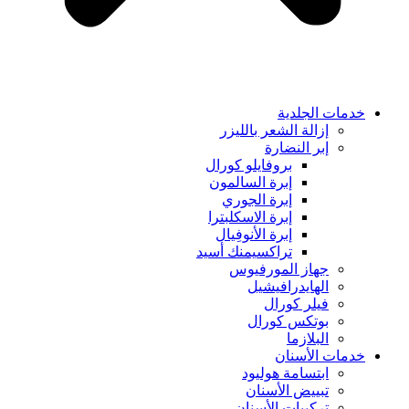
خدمات الجلدية
إزالة الشعر بالليزر
إبر النضارة
بروفايلو كورال
إبرة السالمون
إبرة الجوري
إبرة الاسكلبترا
إبرة الأنوفِيال
تراكسيمنك أسيد
جهاز المورفيوس
الهايدرافيشيل
فيلر كورال
بوتكس كورال
البلازما
خدمات الأسنان
ابتسامة هوليود
تبييض الأسنان
تركيبات الأسنان