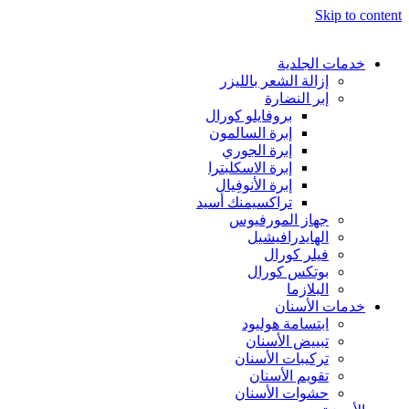
Skip to content
خدمات الجلدية
إزالة الشعر بالليزر
إبر النضارة
بروفايلو كورال
إبرة السالمون
إبرة الجوري
إبرة الاسكلبترا
إبرة الأنوفِيال
تراكسيمنك أسيد
جهاز المورفيوس
الهايدرافيشيل
فيلر كورال
بوتكس كورال
البلازما
خدمات الأسنان
ابتسامة هوليود
تبييض الأسنان
تركيبات الأسنان
تقويم الأسنان
حشوات الأسنان