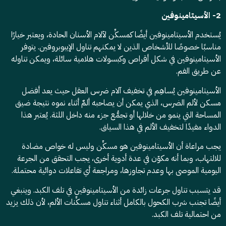
2- الأسيتامينوفين
يُستخدم الأسيتامينوفين أيضًا كمسكِّن لآلام الأسنان الحادة، ويعتبر خيارًا
مناسبًا خصوصًا للأشخاص الذين لا يمكنهم تناول الإيبوبروفين. يتوفر
الأسيتامينوفين في شكل أقراص وكبسولات هلامية سائلة، ويمكن تناوله
عن طريق الفم.
الأسيتامينوفين يُساهِم في تخفيف آلام ضرس العقل حيث يعد أفضل
مسكن لألم الضرس، الذي يمكن أن يصاحبه ألمٌ أثناء نموه نتيجة ضيق
المساحة التي ينمو من خلالها أو تجمُّع جزء منه داخل اللثة. يُعتبر هذا
الدواء مفيدًا لتخفيف الألم في هذا السياق.
يجب مراعاة أن الأسيتامينوفين هو مسكِّن وليس له خواص مضادة
للالتهاب، وبما أنه مكوّن في عدة أدوية أخرى، يجب التحقق من الجرعة
اليومية الموصى بها وعدم تجاوزها، ومراجعة أي تفاعلات دوائية محتملة.
قد يتسبب تناول جرعات زائدة من الأسيتامينوفين في تلف الكبد. وينبغي
أيضًا تجنب شرب الكحول بالكامل أثناء تناول مسكِّنات الألم، لأن ذلك يزيد
من احتمالية تلف الكبد.