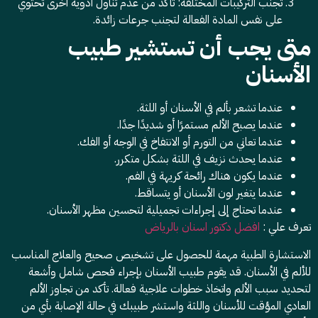
تجنب التركيبات المختلفة: تأكد من عدم تناول أدوية أخرى تحتوي
على نفس المادة الفعالة لتجنب جرعات زائدة.
متى يجب أن تستشير طبيب
الأسنان
عندما تشعر بألم في الأسنان أو اللثة.
عندما يصبح الألم مستمرًا أو شديدًا جدًا.
عندما تعاني من التورم أو الانتفاخ في الوجه أو الفك.
عندما يحدث نزيف في اللثة بشكل متكرر.
عندما يكون هناك رائحة كريهة في الفم.
عندما يتغير لون الأسنان أو يتساقط.
عندما تحتاج إلى إجراءات تجميلية لتحسين مظهر الأسنان.
تعرف علي :
افضل دكتور اسنان بالرياض
الاستشارة الطبية مهمة للحصول على تشخيص صحيح والعلاج المناسب
للألم في الأسنان. قد يقوم طبيب الأسنان بإجراء فحص شامل وأشعة
لتحديد سبب الألم واتخاذ خطوات علاجية فعالة. تأكد من تجاوز الألم
العادي المؤقت للأسنان واللثة واستشر طبيبك في حالة الإصابة بأي من